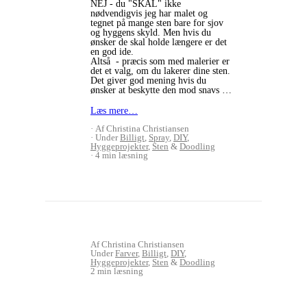
NEJ - du "SKAL" ikke
nødvendigvis jeg har malet og
tegnet på mange sten bare for sjov
og hyggens skyld. Men hvis du
ønsker de skal holde længere er det
en god ide.
Altså - præcis som med malerier er
det et valg, om du lakerer dine sten.
Det giver god mening hvis du
ønsker at beskytte den mod snavs …
Læs mere…
Af Christina Christiansen
Under
Billigt
,
Spray
,
DIY
,
Hyggeprojekter
,
Sten
&
Doodling
4 min læsning
Af Christina Christiansen
Under
Farver
,
Billigt
,
DIY
,
Hyggeprojekter
,
Sten
&
Doodling
2 min læsning