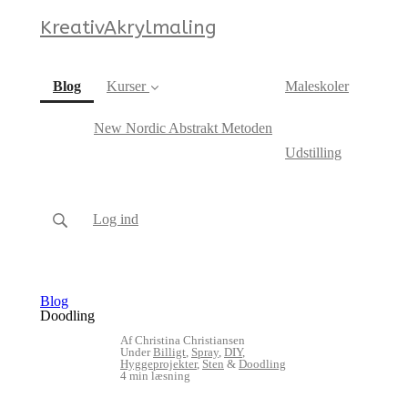
KreativAkrylmaling
(current)
Blog
Kurser
Maleskoler
New Nordic Abstrakt Metoden
Udstilling
Log ind
Blog
Doodling
Af Christina Christiansen
Under
Billigt
,
Spray
,
DIY
,
Hyggeprojekter
,
Sten
&
Doodling
4 min læsning