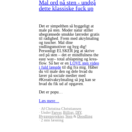
Mal ord på sten - undgå
dette klassiske fuck up
Det er simpelthen så hyggeligt at
male på sten. Moder natur stiller
ubegrænsede smukke lærreder gratis
til rådighed. Frem med akrylmaling
og tuscher. Mal dine
yndlingsmotiver og hyg dig!
Personligt ELSKER jeg at skrive
ord på sten – det er mindfulness the
easy way– total afslapning og krea-
flow. Så her er en
LOVE sten video
i fuld længde
til dig fra mig. Håber
du vil male den og dele hvad du
laver på sociale medier med
#Kreativakrylmaling så jeg kan se
hvad du fik ud af opgaven.
Det er popu…
Læs mere…
Af Christina Christiansen
Under
Farver
,
Billigt
,
DIY
,
Hyggeprojekter
,
Sten
&
Doodling
2 min læsning