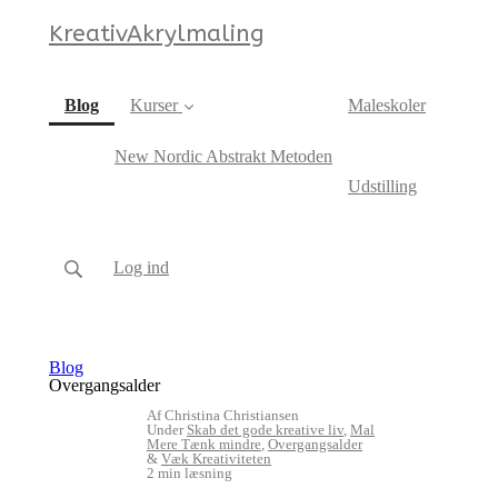
KreativAkrylmaling
(current)
Blog
Kurser
Maleskoler
New Nordic Abstrakt Metoden
Udstilling
Log ind
Blog
Overgangsalder
Af Christina Christiansen
Under
Skab det gode kreative liv
,
Mal
Mere Tænk mindre
,
Overgangsalder
&
Væk Kreativiteten
2 min læsning