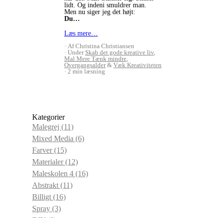
lidt. Og indeni smuldrer man.
Men nu siger jeg det højt:
Du…
Læs mere…
Af Christina Christiansen
Under
Skab det gode kreative liv
,
Mal Mere Tænk mindre
,
Overgangsalder
&
Væk Kreativiteten
2 min læsning
Kategorier
Malegrej
(11)
Mixed Media
(6)
Farver
(15)
Materialer
(12)
Maleskolen 4
(16)
Abstrakt
(11)
Billigt
(16)
Spray
(3)