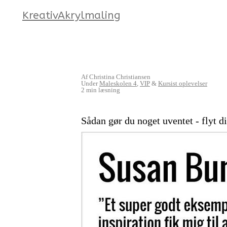
KreativAkrylmaling
Af Christina Christiansen
Under
Maleskolen 4
,
VIP
&
Kursist oplevelser
2 min læsning
Sådan gør du noget uventet - flyt d