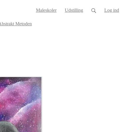
Maleskoler
Udstilling
Log ind
bstrakt Metoden