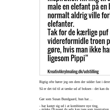
Rigtig ofte hører jeg om dem der sidder fast i der
Så er det tid til at tænke ud af boksen - det kan
Gør som Susan Bundgaard, hun har....
- har kastet sig ud i at kombinere nye ting,
- måske 🧐 noget du selv kan tage som inspiration