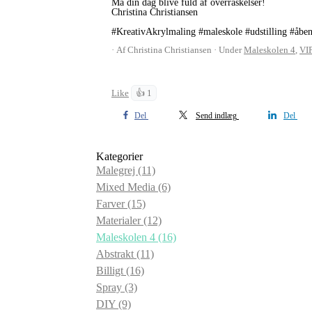
Må din dag blive fuld af overraskelser!
Christina Christiansen
#KreativAkrylmaling
#maleskole
#udstilling
#åben
Af Christina Christiansen
Under
Maleskolen 4
,
VI
Like
👍 1
Del
Send indlæg
Del
Kategorier
Malegrej
(11)
Mixed Media
(6)
Farver
(15)
Materialer
(12)
Maleskolen 4
(16)
Abstrakt
(11)
Billigt
(16)
Spray
(3)
DIY
(9)