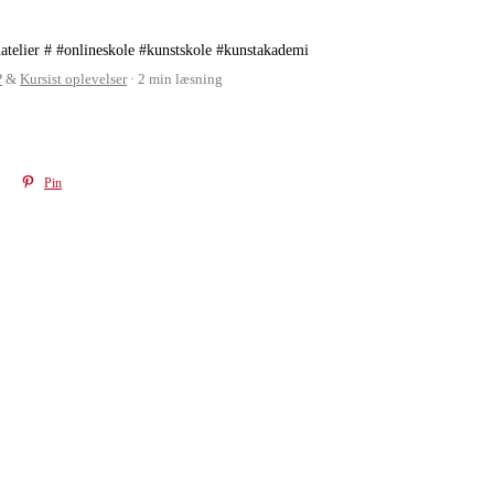
atelier
#
#onlineskole
#kunstskole
#kunstakademi
P
&
Kursist oplevelser
2 min læsning
Pin