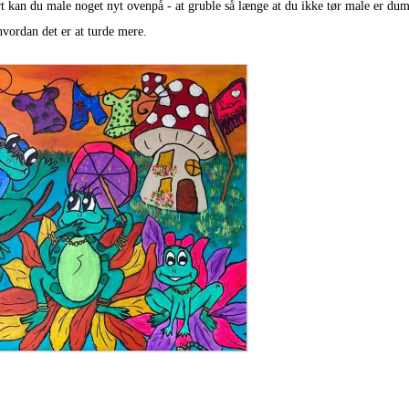
ørt kan du male noget nyt ovenpå - at gruble så længe at du ikke tør male er du
vordan det er at turde mere.